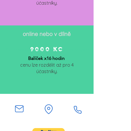
účastníky.
online nebo v dílně
9000 kc
Platit můžete v hotovosti, převodem na účet - kontaktujte mě
Balíček x16 hodin
cenu lze rozdělit až pro 4
účastníky.