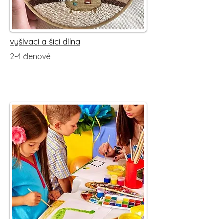
vyšívací a šicí dílna
2-4 členové