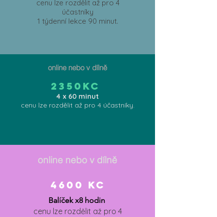
cenu lze rozdělit až pro 4
účastníky
1 týdenní lekce 90 minut.
online nebo v dílně
2350Kc
4 x 60 minut
cenu lze rozdělit až pro 4 účastníky.
online nebo v dílně
4600 kc
Balíček x8 hodin
cenu lze rozdělit až pro 4